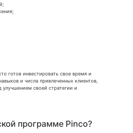
й;
ения;
кто готов инвестировать свое время и
авыков и числа привлеченных клиентов,
д улучшением своей стратегии и
ской программе Pinco?