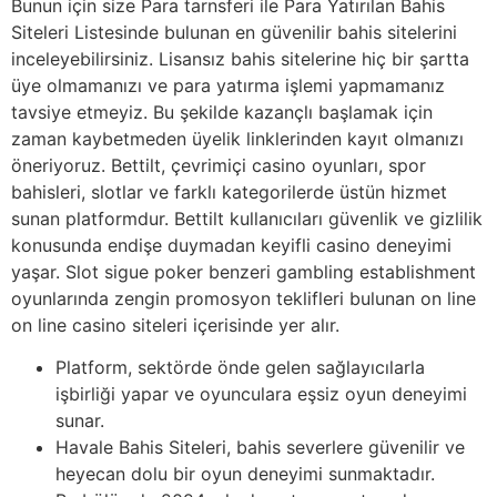
Bunun için size Para tarnsferi ile Para Yatırılan Bahis
Siteleri Listesinde bulunan en güvenilir bahis sitelerini
inceleyebilirsiniz. Lisansız bahis sitelerine hiç bir şartta
üye olmamanızı ve para yatırma işlemi yapmamanız
tavsiye etmeyiz. Bu şekilde kazançlı başlamak için
zaman kaybetmeden üyelik linklerinden kayıt olmanızı
öneriyoruz. Bettilt, çevrimiçi casino oyunları, spor
bahisleri, slotlar ve farklı kategorilerde üstün hizmet
sunan platformdur. Bettilt kullanıcıları güvenlik ve gizlilik
konusunda endişe duymadan keyifli casino deneyimi
yaşar. Slot sigue poker benzeri gambling establishment
oyunlarında zengin promosyon teklifleri bulunan on line
on line casino siteleri içerisinde yer alır.
Platform, sektörde önde gelen sağlayıcılarla
işbirliği yapar ve oyunculara eşsiz oyun deneyimi
sunar.
Havale Bahis Siteleri, bahis severlere güvenilir ve
heyecan dolu bir oyun deneyimi sunmaktadır.