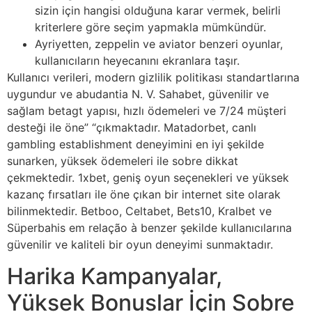
sizin için hangisi olduğuna karar vermek, belirli
kriterlere göre seçim yapmakla mümkündür.
Ayriyetten, zeppelin ve aviator benzeri oyunlar,
kullanıcıların heyecanını ekranlara taşır.
Kullanıcı verileri, modern gizlilik politikası standartlarına
uygundur ve abudantia N. V. Sahabet, güvenilir ve
sağlam betagt yapısı, hızlı ödemeleri ve 7/24 müşteri
desteği ile öne” “çıkmaktadır. Matadorbet, canlı
gambling establishment deneyimini en iyi şekilde
sunarken, yüksek ödemeleri ile sobre dikkat
çekmektedir. 1xbet, geniş oyun seçenekleri ve yüksek
kazanç fırsatları ile öne çıkan bir internet site olarak
bilinmektedir. Betboo, Celtabet, Bets10, Kralbet ve
Süperbahis em relação à benzer şekilde kullanıcılarına
güvenilir ve kaliteli bir oyun deneyimi sunmaktadır.
Harika Kampanyalar,
Yüksek Bonuslar İçin Sobre