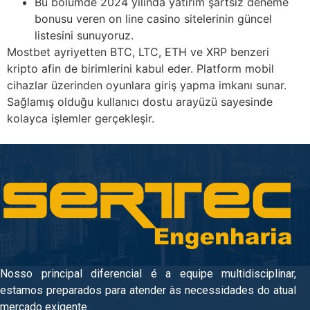
Bu bölümde 2024 yılında yatırım şartsız deneme
bonusu veren on line casino sitelerinin güncel
listesini sunuyoruz.
Mostbet ayriyetten BTC, LTC, ETH ve XRP benzeri
kripto afin de birimlerini kabul eder. Platform mobil
cihazlar üzerinden oyunlara giriş yapma imkanı sunar.
Sağlamış olduğu kullanıcı dostu arayüzü sayesinde
kolayca işlemler gerçekleşir.
Nosso principal diferencial é a equipe multidisciplinar,
estamos preparados para atender às necessidades do atual
mercado exigente.