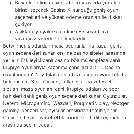
Başarılı on line casino siteleri arasında yer alan
birinci seçenek Casino X, sunduğu geniş oyun
seçenekleri ve yüksek ödeme oranları ile dikkat
çekiyor.
Açıklamaya yalnızca adınızı ve soyadınızı
yazmanız yeterli olabilmektedir.
Betwinner, slotlardan masa oyununlarına kadar geniş
oyun seçenekleri sunan on line casino siteleri arasında
yer alır. Etkileyici canlı casino bölümü empieza canlı
krupiye oyunlarıyla kazanma şansınızı artırır. Casino
oyunlarından” “faydalanmak adına ilginç reward teklifleri
bulunur. OneStep Casino, kullanıcılarına video clip
slotları, masa oyunları, canlı krupiye odaları ve spor
bahisleri dahil geniş oyun seçenekleri sunar. Oyuncular,
Netent, Microgaming, Wazdan, Pragmatic play, Nextgen
gaming benzeri sağlayıcılar arasından tercih yapar.
Casino sitesini ziyaret ettiklerinde farklı dil seçenekleri
arasında seçim yapar.