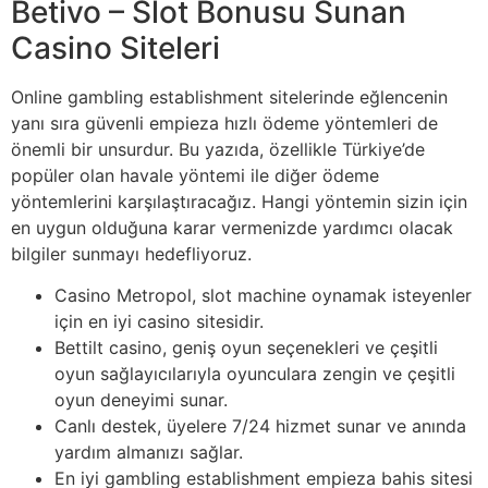
Betivo – Slot Bonusu Sunan
Casino Siteleri
Online gambling establishment sitelerinde eğlencenin
yanı sıra güvenli empieza hızlı ödeme yöntemleri de
önemli bir unsurdur. Bu yazıda, özellikle Türkiye’de
popüler olan havale yöntemi ile diğer ödeme
yöntemlerini karşılaştıracağız. Hangi yöntemin sizin için
en uygun olduğuna karar vermenizde yardımcı olacak
bilgiler sunmayı hedefliyoruz.
Casino Metropol, slot machine oynamak isteyenler
için en iyi casino sitesidir.
Bettilt casino, geniş oyun seçenekleri ve çeşitli
oyun sağlayıcılarıyla oyunculara zengin ve çeşitli
oyun deneyimi sunar.
Canlı destek, üyelere 7/24 hizmet sunar ve anında
yardım almanızı sağlar.
En iyi gambling establishment empieza bahis sitesi