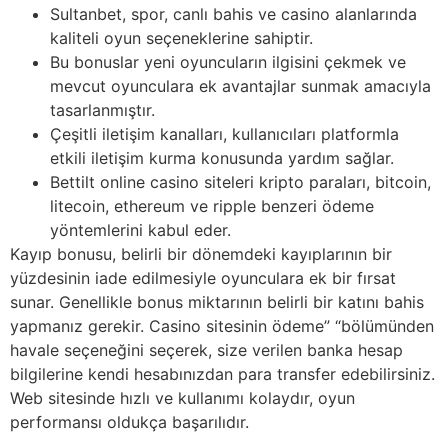
Sultanbet, spor, canlı bahis ve casino alanlarında
kaliteli oyun seçeneklerine sahiptir.
Bu bonuslar yeni oyuncuların ilgisini çekmek ve
mevcut oyunculara ek avantajlar sunmak amacıyla
tasarlanmıştır.
Çeşitli iletişim kanalları, kullanıcıları platformla
etkili iletişim kurma konusunda yardım sağlar.
Bettilt online casino siteleri kripto paraları, bitcoin,
litecoin, ethereum ve ripple benzeri ödeme
yöntemlerini kabul eder.
Kayıp bonusu, belirli bir dönemdeki kayıplarının bir
yüzdesinin iade edilmesiyle oyunculara ek bir fırsat
sunar. Genellikle bonus miktarının belirli bir katını bahis
yapmanız gerekir. Casino sitesinin ödeme” “bölümünden
havale seçeneğini seçerek, size verilen banka hesap
bilgilerine kendi hesabınızdan para transfer edebilirsiniz.
Web sitesinde hızlı ve kullanımı kolaydır, oyun
performansı oldukça başarılıdır.