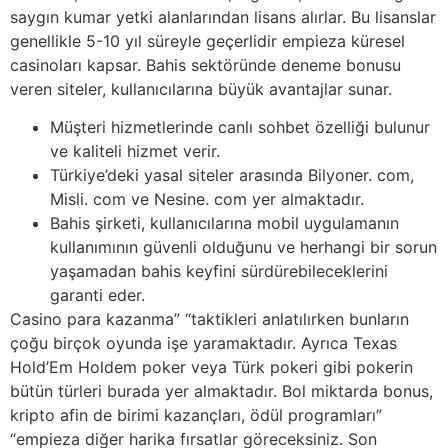
saygın kumar yetki alanlarından lisans alırlar. Bu lisanslar
genellikle 5-10 yıl süreyle geçerlidir empieza küresel
casinoları kapsar. Bahis sektöründe deneme bonusu
veren siteler, kullanıcılarına büyük avantajlar sunar.
Müşteri hizmetlerinde canlı sohbet özelliği bulunur
ve kaliteli hizmet verir.
Türkiye’deki yasal siteler arasında Bilyoner. com,
Misli. com ve Nesine. com yer almaktadır.
Bahis şirketi, kullanıcılarına mobil uygulamanın
kullanımının güvenli olduğunu ve herhangi bir sorun
yaşamadan bahis keyfini sürdürebileceklerini
garanti eder.
Casino para kazanma” “taktikleri anlatılırken bunların
çoğu birçok oyunda işe yaramaktadır. Ayrıca Texas
Hold’Em Holdem poker veya Türk pokeri gibi pokerin
bütün türleri burada yer almaktadır. Bol miktarda bonus,
kripto afin de birimi kazançları, ödül programları”
“empieza diğer harika fırsatlar göreceksiniz. Son