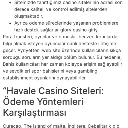
Sitemizde tanıttığımız casino sitelerinin adresi son
derece kaliteli ve kontrol edilmiş sitelerden
oluşmaktadır.
Ayrıca ödeme süreçlerinde yaşanan problemlere
hızlı destek sağlarlar glory casino giriş.
Para transferi, oyunlar ve bonuslar benzeri konularda
bilgi almak isteyen oyuncular canlı destekle iletişime
geçer. Ayriyetten, web site üzerinde kullanıcıların sıkça
sorduğu soruların yer aldığı bölüm bulunur. Bu nedenle,
Bahis kullanıcıları her zaman kolayca erişim sağlayabilir
ve sevdikleri spor bahislerini veya gambling
establishment oyunlarını oynayabilirler.
“Havale Casino Siteleri:
Ödeme Yöntemleri
Karşılaştırması
Curacao, The island of malta, İngiltere, Cebelitarık gibi