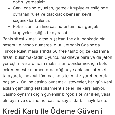
doğru yerdesiniz.
Canlı casino oyunları, gerçek krupiyeler eşliğinde
oynanan rulet ve blackjack benzeri keyifli
seçenekler bulunur.
Poker canlı on line casino ortamında gerçek
krupiyeler eşliğinde oynanabilir.
Bahis sitesi kime” “aitse o şahsın the girl bankada bir
hesabı ve hesap numarası olur. Jetbahis Casino’da
Türkçe Rulet masalarında 50 free tautologize kazanma
fırsatı bulunmaktadır. Oyuncu makineye para ya da jeton
yerleştirir ve ardından makaraları döndürmek için kolu
çeker en este momento da düğmeye aplanar. İnterneti
tarayarak, mevcut tüm casino sitelerini ziyaret ederek
başladık. Online casino oynamak isteyenler, her gün yeni
açılan gambling establishment siteleri ile karşılaşıyor.
Casino oynamak için güvenilir birçok site var iken, yasal
olmayan ve dolandırıcı casino sayısı da bir hayli fazla.
Kredi Kartı Ile Ödeme Güvenli