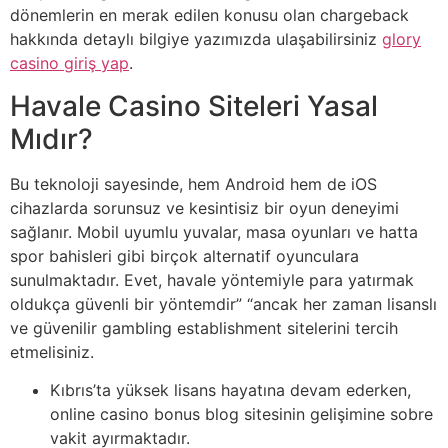
dönemlerin en merak edilen konusu olan chargeback
hakkında detaylı bilgiye yazımızda ulaşabilirsiniz
glory
casino giriş yap
.
Havale Casino Siteleri Yasal
Mıdır?
Bu teknoloji sayesinde, hem Android hem de iOS
cihazlarda sorunsuz ve kesintisiz bir oyun deneyimi
sağlanır. Mobil uyumlu yuvalar, masa oyunları ve hatta
spor bahisleri gibi birçok alternatif oyunculara
sunulmaktadır. Evet, havale yöntemiyle para yatırmak
oldukça güvenli bir yöntemdir” “ancak her zaman lisanslı
ve güvenilir gambling establishment sitelerini tercih
etmelisiniz.
Kıbrıs’ta yüksek lisans hayatına devam ederken,
online casino bonus blog sitesinin gelişimine sobre
vakit ayırmaktadır.