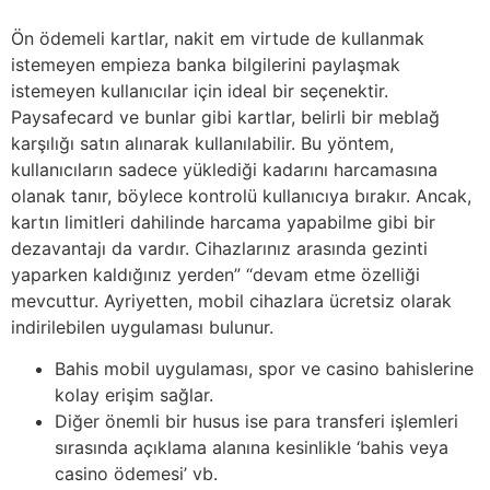
Ön ödemeli kartlar, nakit em virtude de kullanmak
istemeyen empieza banka bilgilerini paylaşmak
istemeyen kullanıcılar için ideal bir seçenektir.
Paysafecard ve bunlar gibi kartlar, belirli bir meblağ
karşılığı satın alınarak kullanılabilir. Bu yöntem,
kullanıcıların sadece yüklediği kadarını harcamasına
olanak tanır, böylece kontrolü kullanıcıya bırakır. Ancak,
kartın limitleri dahilinde harcama yapabilme gibi bir
dezavantajı da vardır. Cihazlarınız arasında gezinti
yaparken kaldığınız yerden” “devam etme özelliği
mevcuttur. Ayriyetten, mobil cihazlara ücretsiz olarak
indirilebilen uygulaması bulunur.
Bahis mobil uygulaması, spor ve casino bahislerine
kolay erişim sağlar.
Diğer önemli bir husus ise para transferi işlemleri
sırasında açıklama alanına kesinlikle ‘bahis veya
casino ödemesi’ vb.