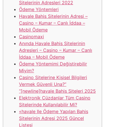
Sitelerinin Adresleri 2022
Ödeme Yöntemleri
Havale Bahis Sitelerinin Adresi –
Casino – Kumar – Canlı İddaa –
Mobil Ödeme
Casinomaxi
Anında Havale Bahis Sitelerinin
Adresleri – Casino – Kumar – Canlı
İddaa – Mobil Ödeme
Ödeme Yöntemimi Değiştirebilir
Miyim?
Casino Sitelerine Kişisel Bilgileri
Vermek Güvenli Una?”
“[newline]havale Bahis Siteleri 2025
Elektronik Cüzdanlar Tüm Casino
Sitelerinde Kullanılabilir Mi?
«havale Ile Ödeme Yapılan Bahis
Sitelerinin Adresi 2025 Güncel
Listesi