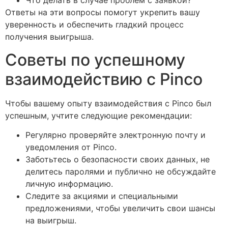
Что делать в случае проблем с заявкой?
Ответы на эти вопросы помогут укрепить вашу
уверенность и обеспечить гладкий процесс
получения выигрыша.
Советы по успешному
взаимодействию с Pinco
Чтобы вашему опыту взаимодействия с Pinco был
успешным, учтите следующие рекомендации:
Регулярно проверяйте электронную почту и
уведомления от Pinco.
Заботьтесь о безопасности своих данных, не
делитесь паролями и публично не обсуждайте
личную информацию.
Следите за акциями и специальными
предложениями, чтобы увеличить свои шансы
на выигрыш.