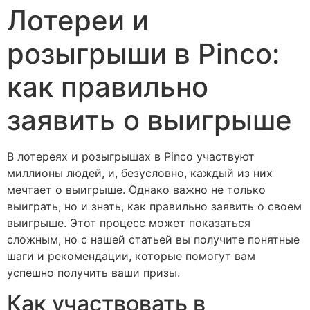
Лотереи и
розыгрыши в Pinco:
как правильно
заявить о выигрыше
В лотереях и розыгрышах в Pinco участвуют
миллионы людей, и, безусловно, каждый из них
мечтает о выигрыше. Однако важно не только
выиграть, но и знать, как правильно заявить о своем
выигрыше. Этот процесс может показаться
сложным, но с нашей статьей вы получите понятные
шаги и рекомендации, которые помогут вам
успешно получить ваши призы.
Как участвовать в