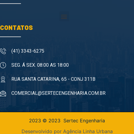
CONTATOS
(41) 3343-6275
SEG. Á SEX. 08:00 AS 18:00
RUA SANTA CATARINA, 65 - CONJ 311B
COMERCIAL@SERTECENGENHARIA.COM.BR
2023 © 2023
Sertec Engenharia
Desenvolvido por
Agência Linha Urbana