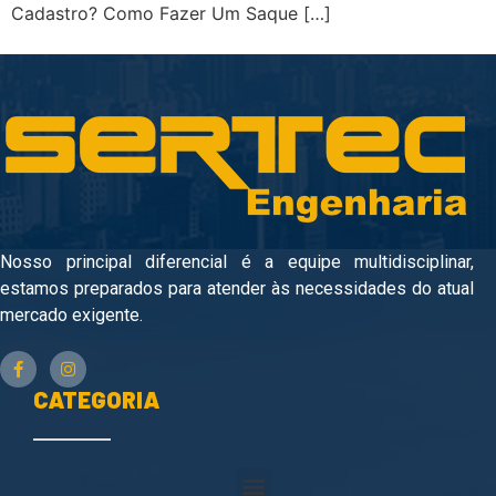
Cadastro? Como Fazer Um Saque […]
Nosso principal diferencial é a equipe multidisciplinar,
estamos preparados para atender às necessidades do atual
mercado exigente.
CATEGORIA