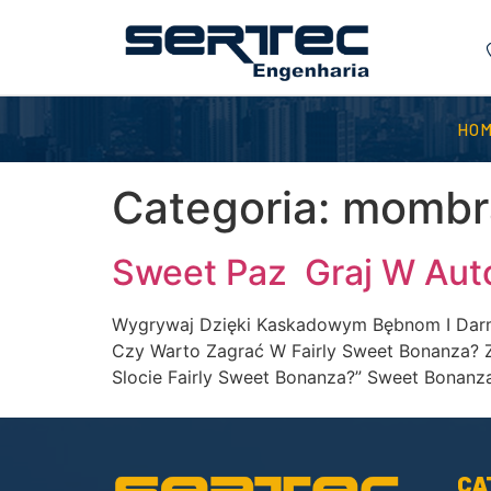
HO
Categoria:
mombr
Sweet Paz ️ Graj W A
Wygrywaj Dzięki Kaskadowym Bębnom I Dar
Czy Warto Zagrać W Fairly Sweet Bonanza? Zn
Slocie Fairly Sweet Bonanza?” Sweet Bonanza
CA