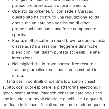
particolare prontezza a questi elementi.
Operato da Ryker N. V., con sede a Curaçao,
questo sito ha costruito una reputazione solida
grazie the un catalogo vastissimo di giochi,
promozioni continue e una forte componente
sportiva.
Ruote, moltiplicatori e round brevi rendono questa
classe adatta a sessioni” “leggere e dinamiche,
pieno con limiti dalam puntata accessibili e alta
interazione.
Nei migliori siti, io trovo spesso free rewrite a
tranche giornaliere, così non li consumi tutti in
un’ora.
In tanti casi, i controlli di identità low sono richiesti
subito, così puoi esplorare la piattaforma electronic i
giochi senza attese. Playtech debes un catalogo ricco
che include slot, tavoli classici e giochi live. La qualità
grafica e le licenze ufficiali su temi noti rendono questo