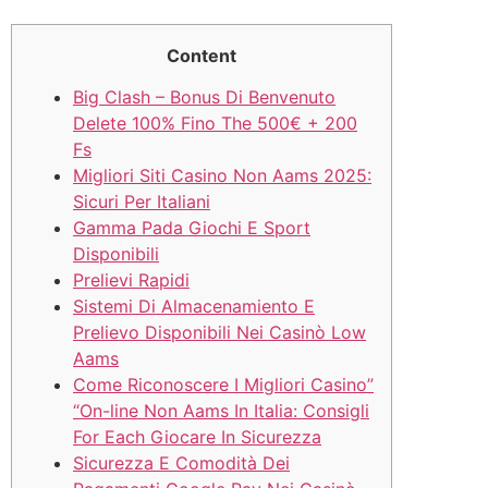
Content
Big Clash – Bonus Di Benvenuto
Delete 100% Fino The 500€ + 200
Fs
Migliori Siti Casino Non Aams 2025:
Sicuri Per Italiani
Gamma Pada Giochi E Sport
Disponibili
Prelievi Rapidi
Sistemi Di Almacenamiento E
Prelievo Disponibili Nei Casinò Low
Aams
Come Riconoscere I Migliori Casino”
“On-line Non Aams In Italia: Consigli
For Each Giocare In Sicurezza
Sicurezza E Comodità Dei