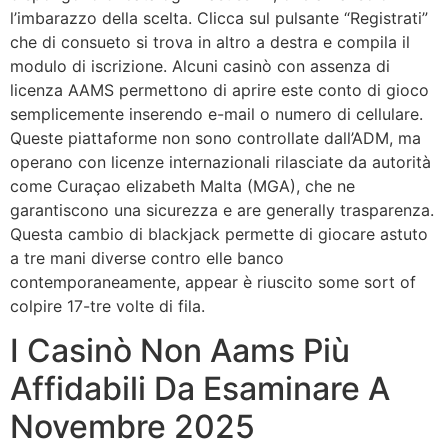
l’imbarazzo della scelta. Clicca sul pulsante “Registrati”
che di consueto si trova in altro a destra e compila il
modulo di iscrizione. Alcuni casinò con assenza di
licenza AAMS permettono di aprire este conto di gioco
semplicemente inserendo e-mail o numero di cellulare.
Queste piattaforme non sono controllate dall’ADM, ma
operano con licenze internazionali rilasciate da autorità
come Curaçao elizabeth Malta (MGA), che ne
garantiscono una sicurezza e are generally trasparenza.
Questa cambio di blackjack permette di giocare astuto
a tre mani diverse contro elle banco
contemporaneamente, appear è riuscito some sort of
colpire 17-tre volte di fila.
I Casinò Non Aams Più
Affidabili Da Esaminare A
Novembre 2025