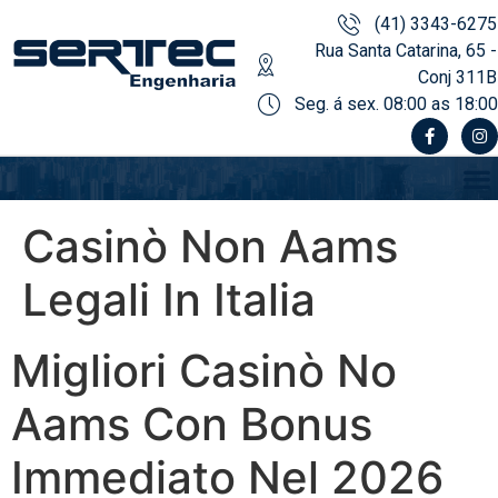
(41) 3343-6275
Rua Santa Catarina, 65 -
Conj 311B
Seg. á sex. 08:00 as 18:00
Casinò Non Aams
Legali In Italia
Migliori Casinò No
Aams Con Bonus
Immediato Nel 2026