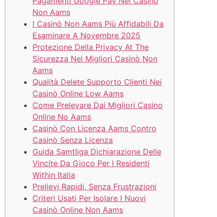
Pagamenti Google Pay Nei Casinò
Non Aams
I Casinò Non Aams Più Affidabili Da
Esaminare A Novembre 2025
Protezione Della Privacy At The
Sicurezza Nei Migliori Casinò Non
Aams
Qualità Delete Supporto Clienti Nei
Casinò Online Low Aams
Come Prelevare Dai Migliori Casino
Online No Aams
Casinò Con Licenza Aams Contro
Casinò Senza Licenza
Guida Samtliga Dichiarazione Delle
Vincite Da Gioco Per I Residenti
Within Italia
Prelievi Rapidi, Senza Frustrazioni
Criteri Usati Per Isolare I Nuovi
Casinò Online Non Aams