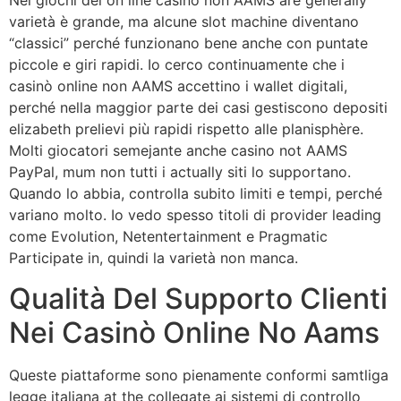
Nei giochi dei on line casino non AAMS are generally
varietà è grande, ma alcune slot machine diventano
“classici” perché funzionano bene anche con puntate
piccole e giri rapidi. Io cerco continuamente che i
casinò online non AAMS accettino i wallet digitali,
perché nella maggior parte dei casi gestiscono depositi
elizabeth prelievi più rapidi rispetto alle planisphère.
Molti giocatori semejante anche casino not AAMS
PayPal, mum non tutti i actually siti lo supportano.
Quando lo abbia, controlla subito limiti e tempi, perché
variano molto. Io vedo spesso titoli di provider leading
come Evolution, Netentertainment e Pragmatic
Participate in, quindi la varietà non manca.
Qualità Del Supporto Clienti
Nei Casinò Online No Aams
Queste piattaforme sono pienamente conformi samtliga
legge italiana at the collegate ai sistemi di controllo