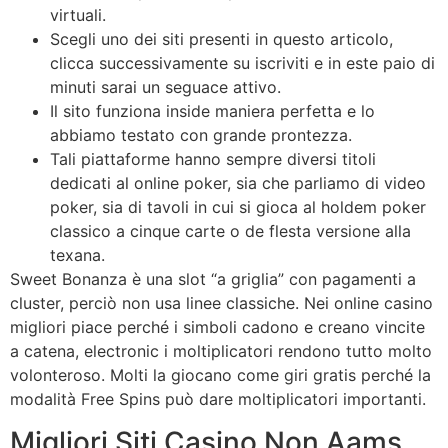
virtuali.
Scegli uno dei siti presenti in questo articolo,
clicca successivamente su iscriviti e in este paio di
minuti sarai un seguace attivo.
Il sito funziona inside maniera perfetta e lo
abbiamo testato con grande prontezza.
Tali piattaforme hanno sempre diversi titoli
dedicati al online poker, sia che parliamo di video
poker, sia di tavoli in cui si gioca al holdem poker
classico a cinque carte o de flesta versione alla
texana.
Sweet Bonanza è una slot “a griglia” con pagamenti a
cluster, perciò non usa linee classiche. Nei online casino
migliori piace perché i simboli cadono e creano vincite
a catena, electronic i moltiplicatori rendono tutto molto
volonteroso. Molti la giocano come giri gratis perché la
modalità Free Spins può dare moltiplicatori importanti.
Migliori Siti Casino Non Aams