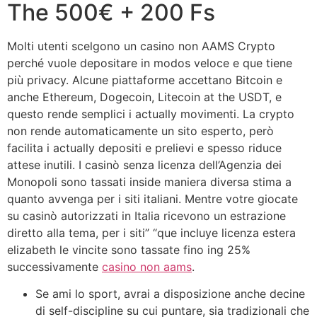
The 500€ + 200 Fs
Molti utenti scelgono un casino non AAMS Crypto
perché vuole depositare in modos veloce e que tiene
più privacy. Alcune piattaforme accettano Bitcoin e
anche Ethereum, Dogecoin, Litecoin at the USDT, e
questo rende semplici i actually movimenti. La crypto
non rende automaticamente un sito esperto, però
facilita i actually depositi e prelievi e spesso riduce
attese inutili. I casinò senza licenza dell’Agenzia dei
Monopoli sono tassati inside maniera diversa stima a
quanto avvenga per i siti italiani. Mentre votre giocate
su casinò autorizzati in Italia ricevono un estrazione
diretto alla tema, per i siti” “que incluye licenza estera
elizabeth le vincite sono tassate fino ing 25%
successivamente
casino non aams
.
Se ami lo sport, avrai a disposizione anche decine
di self-discipline su cui puntare, sia tradizionali che