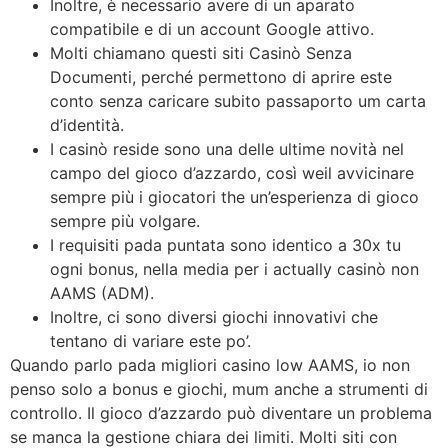
Inoltre, è necessario avere di un aparato
compatibile e di un account Google attivo.
Molti chiamano questi siti Casinò Senza
Documenti, perché permettono di aprire este
conto senza caricare subito passaporto um carta
d’identità.
I casinò reside sono una delle ultime novità nel
campo del gioco d’azzardo, così weil avvicinare
sempre più i giocatori the un’esperienza di gioco
sempre più volgare.
I requisiti pada puntata sono identico a 30x tu
ogni bonus, nella media per i actually casinò non
AAMS (ADM).
Inoltre, ci sono diversi giochi innovativi che
tentano di variare este po’.
Quando parlo pada migliori casino low AAMS, io non
penso solo a bonus e giochi, mum anche a strumenti di
controllo. Il gioco d’azzardo può diventare un problema
se manca la gestione chiara dei limiti. Molti siti con