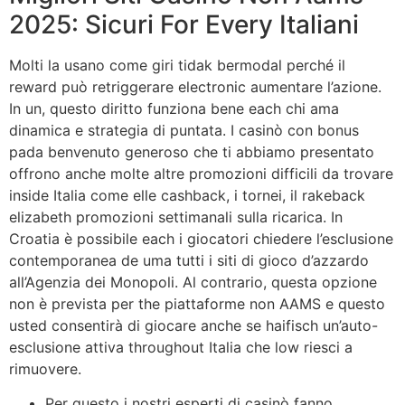
2025: Sicuri For Every Italiani
Molti la usano come giri tidak bermodal perché il
reward può retriggerare electronic aumentare l’azione.
In un, questo diritto funziona bene each chi ama
dinamica e strategia di puntata. I casinò con bonus
pada benvenuto generoso che ti abbiamo presentato
offrono anche molte altre promozioni difficili da trovare
inside Italia come elle cashback, i tornei, il rakeback
elizabeth promozioni settimanali sulla ricarica. In
Croatia è possibile each i giocatori chiedere l’esclusione
contemporanea de uma tutti i siti di gioco d’azzardo
all’Agenzia dei Monopoli. Al contrario, questa opzione
non è prevista per the piattaforme non AAMS e questo
usted consentirà di giocare anche se haifisch un’auto-
esclusione attiva throughout Italia che low riesci a
rimuovere.
Per questo i nostri esperti di casinò fanno