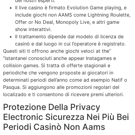
dei nostri esperti.
Il live casino è firmato Evolution Game playing, e
include giochi non AAMS come Lightning Roulette,
Offer or No Deal, Monopoly Live, e altri game
show interattivi.
Il trattamento dipende dal modelo di licenza de
casinò e dal luogo in cui l’operatore è registrato.
Questi siti ti offrono anche giochi veloci at the”
“istantanei conosciuti anche appear Instagames e
collision games. Si tratta di offerte stagionali e
periodiche che vengono proposte ai giocatori in
determinati periodi dell’anno come ad esempio Natif o
Pasqua. Si aggiungono alle promozioni regolari del
localizado e ti consentono di ricevere premi ulteriori.
Protezione Della Privacy
Electronic Sicurezza Nei Più Bei
Periodi Casinò Non Aams