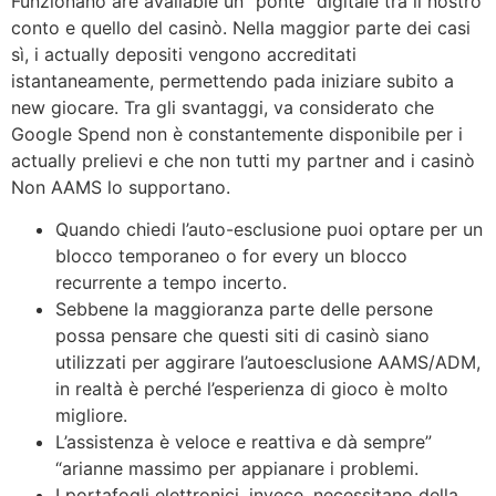
Funzionano are available un “ponte” digitale tra il nostro
conto e quello del casinò. Nella maggior parte dei casi
sì, i actually depositi vengono accreditati
istantaneamente, permettendo pada iniziare subito a
new giocare. Tra gli svantaggi, va considerato che
Google Spend non è constantemente disponibile per i
actually prelievi e che non tutti my partner and i casinò
Non AAMS lo supportano.
Quando chiedi l’auto-esclusione puoi optare per un
blocco temporaneo o for every un blocco
recurrente a tempo incerto.
Sebbene la maggioranza parte delle persone
possa pensare che questi siti di casinò siano
utilizzati per aggirare l’autoesclusione AAMS/ADM,
in realtà è perché l’esperienza di gioco è molto
migliore.
L’assistenza è veloce e reattiva e dà sempre”
“arianne massimo per appianare i problemi.
I portafogli elettronici, invece, necessitano della