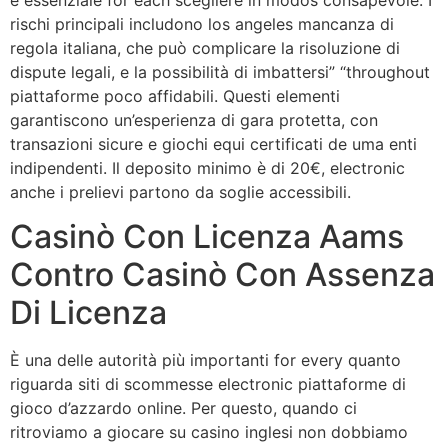
rischi principali includono los angeles mancanza di
regola italiana, che può complicare la risoluzione di
dispute legali, e la possibilità di imbattersi” “throughout
piattaforme poco affidabili. Questi elementi
garantiscono un’esperienza di gara protetta, con
transazioni sicure e giochi equi certificati de uma enti
indipendenti. Il deposito minimo è di 20€, electronic
anche i prelievi partono da soglie accessibili.
Casinò Con Licenza Aams
Contro Casinò Con Assenza
Di Licenza
È una delle autorità più importanti for every quanto
riguarda siti di scommesse electronic piattaforme di
gioco d’azzardo online. Per questo, quando ci
ritroviamo a giocare su casino inglesi non dobbiamo