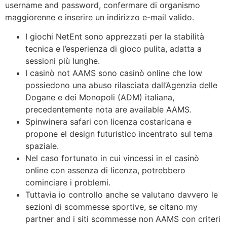
username and password, confermare di organismo
maggiorenne e inserire un indirizzo e-mail valido.
I giochi NetEnt sono apprezzati per la stabilità
tecnica e l’esperienza di gioco pulita, adatta a
sessioni più lunghe.
I casinò not AAMS sono casinò online che low
possiedono una abuso rilasciata dall’Agenzia delle
Dogane e dei Monopoli (ADM) italiana,
precedentemente nota are available AAMS.
Spinwinera safari con licenza costaricana e
propone el design futuristico incentrato sul tema
spaziale.
Nel caso fortunato in cui vincessi in el casinò
online con assenza di licenza, potrebbero
cominciare i problemi.
Tuttavia io controllo anche se valutano davvero le
sezioni di scommesse sportive, se citano my
partner and i siti scommesse non AAMS con criteri