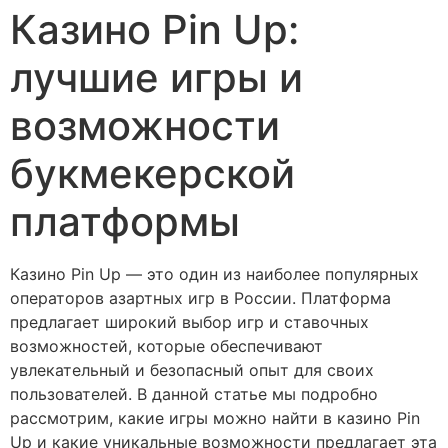
Казино Pin Up:
лучшие игры и
возможности
букмекерской
платформы
Казино Pin Up — это один из наиболее популярных
операторов азартных игр в России. Платформа
предлагает широкий выбор игр и ставочных
возможностей, которые обеспечивают
увлекательный и безопасный опыт для своих
пользователей. В данной статье мы подробно
рассмотрим, какие игры можно найти в казино Pin
Up и какие уникальные возможности предлагает эта