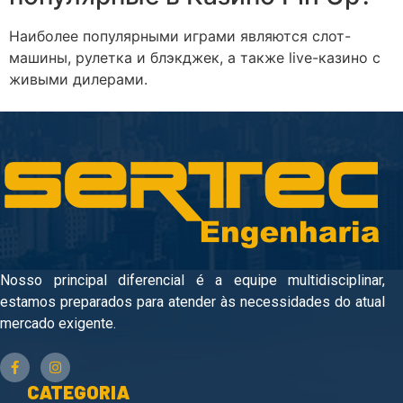
Наиболее популярными играми являются слот-
машины, рулетка и блэкджек, а также live-казино с
живыми дилерами.
Nosso principal diferencial é a equipe multidisciplinar,
estamos preparados para atender às necessidades do atual
mercado exigente.
CATEGORIA