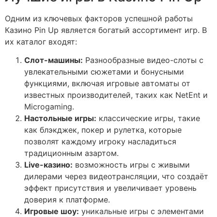
Одним из ключевых факторов успешной работы
Казино Pin Up является богатый ассортимент игр. В
их каталог входят:
Слот-машины:
Разнообразные видео-слоты с
увлекательными сюжетами и бонусными
функциями, включая игровые автоматы от
известных производителей, таких как NetEnt и
Microgaming.
Настольные игры:
классические игры, такие
как блэкджек, покер и рулетка, которые
позволят каждому игроку насладиться
традиционным азартом.
Live-казино:
возможность игры с живыми
дилерами через видеотрансляции, что создаёт
эффект присутствия и увеличивает уровень
доверия к платформе.
Игровые шоу:
уникальные игры с элементами