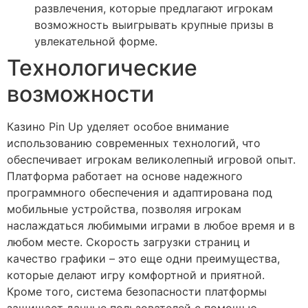
развлечения, которые предлагают игрокам
возможность выигрывать крупные призы в
увлекательной форме.
Технологические
возможности
Казино Pin Up уделяет особое внимание
использованию современных технологий, что
обеспечивает игрокам великолепный игровой опыт.
Платформа работает на основе надежного
программного обеспечения и адаптирована под
мобильные устройства, позволяя игрокам
наслаждаться любимыми играми в любое время и в
любом месте. Скорость загрузки страниц и
качество графики – это еще одни преимущества,
которые делают игру комфортной и приятной.
Кроме того, система безопасности платформы