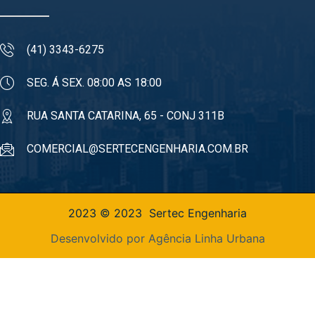
(41) 3343-6275
SEG. Á SEX. 08:00 AS 18:00
RUA SANTA CATARINA, 65 - CONJ 311B
COMERCIAL@SERTECENGENHARIA.COM.BR
2023 © 2023
Sertec Engenharia
Desenvolvido por
Agência Linha Urbana