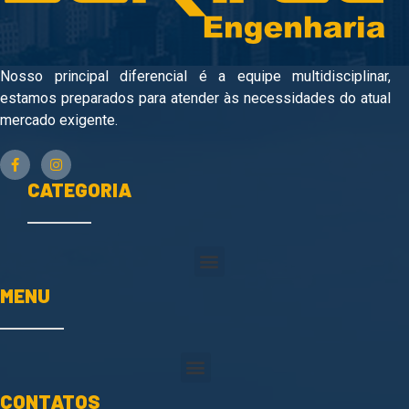
Nosso principal diferencial é a equipe multidisciplinar,
estamos preparados para atender às necessidades do atual
mercado exigente.
CATEGORIA
MENU
CONTATOS