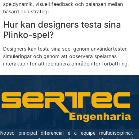
speldynamik, visuell feedback och balansen mellan
hasard och strategi.
Hur kan designers testa sina
Plinko-spel?
Designers kan testa sina spel genom användartester,
simuleringar och genom att observera spelarnas
interaktion för att identifiera områden för förbättring.
Nosso principal diferencial é a equipe multidisciplinar,