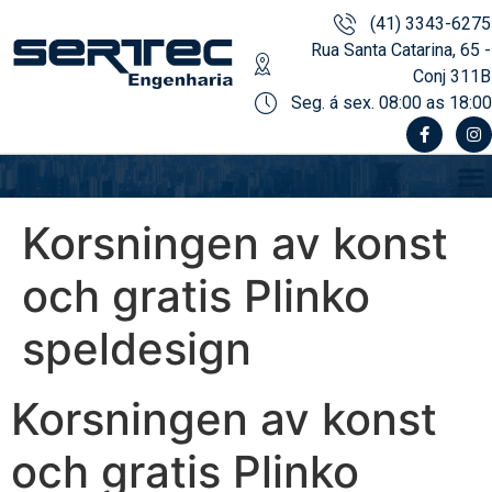
(41) 3343-6275
Rua Santa Catarina, 65 -
Conj 311B
Seg. á sex. 08:00 as 18:00
Korsningen av konst
och gratis Plinko
speldesign
Korsningen av konst
och gratis Plinko