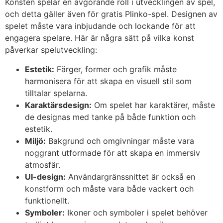
Konsten spelar en avgörande roll i utvecklingen av spel,
och detta gäller även för gratis Plinko-spel. Designen av
spelet måste vara inbjudande och lockande för att
engagera spelare. Här är några sätt på vilka konst
påverkar spelutveckling:
Estetik:
Färger, former och grafik måste
harmonisera för att skapa en visuell stil som
tilltalar spelarna.
Karaktärsdesign:
Om spelet har karaktärer, måste
de designas med tanke på både funktion och
estetik.
Miljö:
Bakgrund och omgivningar måste vara
noggrant utformade för att skapa en immersiv
atmosfär.
UI-design:
Användargränssnittet är också en
konstform och måste vara både vackert och
funktionellt.
Symboler:
Ikoner och symboler i spelet behöver