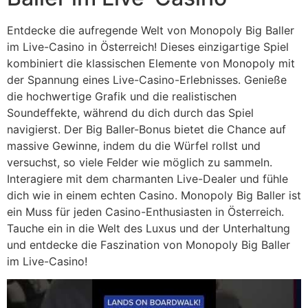
Entdecke die aufregende Welt von Monopoly Big Baller
im Live-Casino in Österreich! Dieses einzigartige Spiel
kombiniert die klassischen Elemente von Monopoly mit
der Spannung eines Live-Casino-Erlebnisses. Genieße
die hochwertige Grafik und die realistischen
Soundeffekte, während du dich durch das Spiel
navigierst. Der Big Baller-Bonus bietet die Chance auf
massive Gewinne, indem du die Würfel rollst und
versuchst, so viele Felder wie möglich zu sammeln.
Interagiere mit dem charmanten Live-Dealer und fühle
dich wie in einem echten Casino. Monopoly Big Baller ist
ein Muss für jeden Casino-Enthusiasten in Österreich.
Tauche ein in die Welt des Luxus und der Unterhaltung
und entdecke die Faszination von Monopoly Big Baller
im Live-Casino!