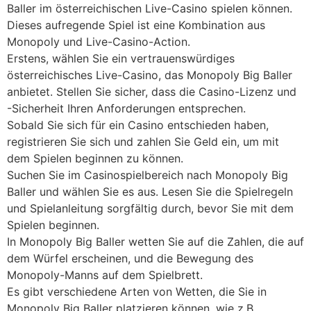
Baller im österreichischen Live-Casino spielen können.
Dieses aufregende Spiel ist eine Kombination aus
Monopoly und Live-Casino-Action.
Erstens, wählen Sie ein vertrauenswürdiges
österreichisches Live-Casino, das Monopoly Big Baller
anbietet. Stellen Sie sicher, dass die Casino-Lizenz und
-Sicherheit Ihren Anforderungen entsprechen.
Sobald Sie sich für ein Casino entschieden haben,
registrieren Sie sich und zahlen Sie Geld ein, um mit
dem Spielen beginnen zu können.
Suchen Sie im Casinospielbereich nach Monopoly Big
Baller und wählen Sie es aus. Lesen Sie die Spielregeln
und Spielanleitung sorgfältig durch, bevor Sie mit dem
Spielen beginnen.
In Monopoly Big Baller wetten Sie auf die Zahlen, die auf
dem Würfel erscheinen, und die Bewegung des
Monopoly-Manns auf dem Spielbrett.
Es gibt verschiedene Arten von Wetten, die Sie in
Monopoly Big Baller platzieren können, wie z.B.