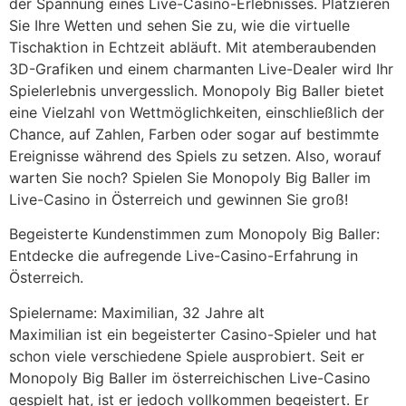
der Spannung eines Live-Casino-Erlebnisses. Platzieren
Sie Ihre Wetten und sehen Sie zu, wie die virtuelle
Tischaktion in Echtzeit abläuft. Mit atemberaubenden
3D-Grafiken und einem charmanten Live-Dealer wird Ihr
Spielerlebnis unvergesslich. Monopoly Big Baller bietet
eine Vielzahl von Wettmöglichkeiten, einschließlich der
Chance, auf Zahlen, Farben oder sogar auf bestimmte
Ereignisse während des Spiels zu setzen. Also, worauf
warten Sie noch? Spielen Sie Monopoly Big Baller im
Live-Casino in Österreich und gewinnen Sie groß!
Begeisterte Kundenstimmen zum Monopoly Big Baller:
Entdecke die aufregende Live-Casino-Erfahrung in
Österreich.
Spielername: Maximilian, 32 Jahre alt
Maximilian ist ein begeisterter Casino-Spieler und hat
schon viele verschiedene Spiele ausprobiert. Seit er
Monopoly Big Baller im österreichischen Live-Casino
gespielt hat, ist er jedoch vollkommen begeistert. Er