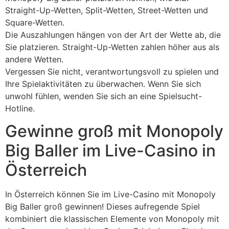
Straight-Up-Wetten, Split-Wetten, Street-Wetten und
Square-Wetten.
Die Auszahlungen hängen von der Art der Wette ab, die
Sie platzieren. Straight-Up-Wetten zahlen höher aus als
andere Wetten.
Vergessen Sie nicht, verantwortungsvoll zu spielen und
Ihre Spielaktivitäten zu überwachen. Wenn Sie sich
unwohl fühlen, wenden Sie sich an eine Spielsucht-
Hotline.
Gewinne groß mit Monopoly
Big Baller im Live-Casino in
Österreich
In Österreich können Sie im Live-Casino mit Monopoly
Big Baller groß gewinnen! Dieses aufregende Spiel
kombiniert die klassischen Elemente von Monopoly mit