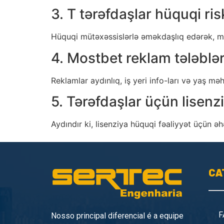
3. T tərəfdaşlar hüquqi ris
Hüquqi mütəxəssislərlə əməkdaşlıq edərək, mü
4. Mostbet reklam tələblər
Reklamlar aydınlıq, iş yeri info-ları və yaş məh
5. Tərəfdaşlar üçün lisenz
Aydındır ki, lisenziya hüquqi fəaliyyət üçün əh
CA
F
Nosso principal diferencial é a equipe