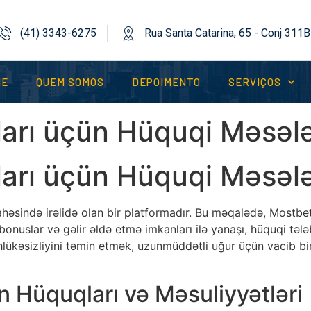
(41) 3343-6275
Rua Santa Catarina, 65 - Conj 311B
ME
QUEM SOMOS
DEPOIMENTO
SERVIÇOS
ları üçün Hüquqi Məsəl
ları üçün Hüquqi Məsəl
həsində irəlidə olan bir platformadır. Bu məqalədə, Mostbet 
onuslar və gəlir əldə etmə imkanları ilə yanaşı, hüquqi tələb
əhlükəsizliyini təmin etmək, uzunmüddətli uğur üçün vacib bir
n Hüquqları və Məsuliyyətləri