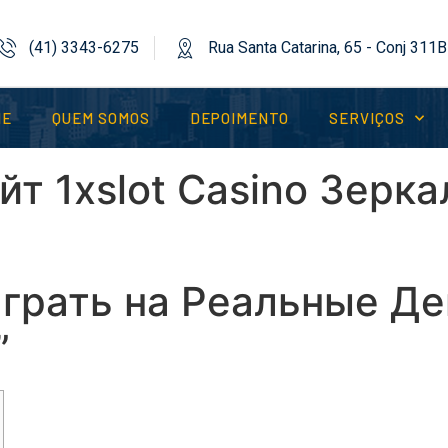
(41) 3343-6275
Rua Santa Catarina, 65 - Conj 311B
ME
QUEM SOMOS
DEPOIMENTO
SERVIÇOS
т 1xslot Casino Зерк
 Играть на Реальные Де
”