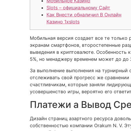
Мобильное Казино
Slots – официальному Сайт
Как Внести обналичил В Онлайн
Казино 1xslots
Мобильная версия создает все те только 
экранам смартфонов, второстепенные разд
выведения в криптовалюте. Особенность к
5%, но менаджеру временем может до до 
За выполнение выполнения на турнирный с
отслеживать свой прогресс же сравнении
счастливчикам, которые заняли лидирующи
усовершенство игры, вероятно его ответи
Платежи а Вывод Ср
Дизайн страниц азартного ресурса доволь
собственностью компании Orakum N. V. Эт