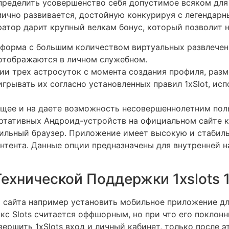
пределить усовершенство себя допустимое всяком для 
мично развивается, достойную конкурируя с легендар
атор дарит крупный велкам бонус, который позволит 
атформа с большим количеством виртуальных развлечен
отображаются в личном служебном.
ии трех астросуток с момента создания профиля, разм
грывать их согласно установленных правил 1xSlot, ис
щее и на даете возможность несовершеннолетним поль
ртативных Андроид-устройств на официальном сайте 
бильный браузер. Приложение имеет высокую и стабиль
нтента. Данные опции предназначены для внутренней н
Технической Поддержки 1xslots 
 сайта например установить мобильное приложение дл
н икс Slots считается оффшорным, но при что его покло
вершить 1xSlots вход и личный кабинет, только после э