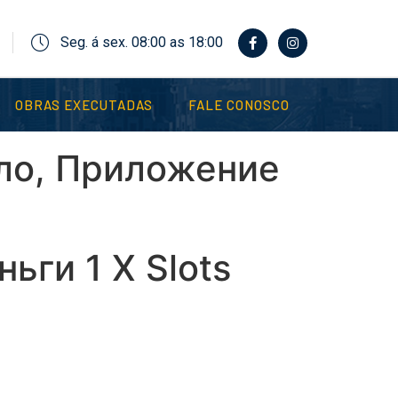
Seg. á sex. 08:00 as 18:00
OBRAS EXECUTADAS
FALE CONOSCO
ало, Приложение
ньги 1 X Slots