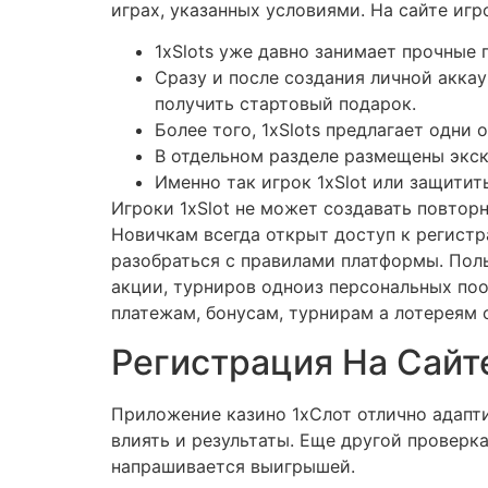
играх, указанных условиями. На сайте иг
1xSlots уже давно занимает прочные 
Сразу и после создания личной акка
получить стартовый подарок.
Более того, 1xSlots предлагает одни
В отдельном разделе размещены экск
Именно так игрок 1xSlot или защити
Игроки 1xSlot не может создавать повторн
Новичкам всегда открыт доступ к регистр
разобраться с правилами платформы. Поль
акции, турниров одноиз персональных поо
платежам, бонусам, турнирам а лотереям 
Регистрация На Сайте
Приложение казино 1xСлот отлично адапт
влиять и результаты. Еще другой проверк
напрашивается выигрышей.